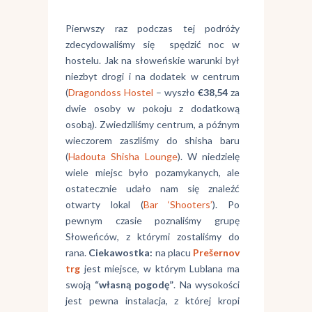
Pierwszy raz podczas tej podróży
zdecydowaliśmy się spędzić noc w
hostelu. Jak na słoweńskie warunki był
niezbyt drogi i na dodatek w centrum
(
Dragondoss Hostel
– wyszło
€38,54
za
dwie osoby w pokoju z dodatkową
osobą). Zwiedziliśmy centrum, a późnym
wieczorem zaszliśmy do shisha baru
(
Hadouta Shisha Lounge
). W niedzielę
wiele miejsc było pozamykanych, ale
ostatecznie udało nam się znaleźć
otwarty lokal (
Bar ‘Shooters’
). Po
pewnym czasie poznaliśmy grupę
Słoweńców, z którymi zostaliśmy do
rana.
Ciekawostka:
na placu
Prešernov
trg
jest miejsce, w którym Lublana ma
swoją
“własną pogodę”
. Na wysokości
jest pewna instalacja, z której kropi