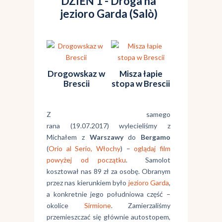
DZIEŃ 1 - Droga na
jezioro Garda (Salò)
Drogowskaz w
Misza łapie
Brescii
stopa w Brescii
Z samego
rana (19.07.2017) wylecieliśmy z
Michałem z
Warszawy
do
Bergamo
(
Orio al Serio, Włochy
) –
oglądaj film
powyżej od początku
. Samolot
kosztował nas 89 zł za osobę. Obranym
przez nas kierunkiem było
jezioro Garda
,
a konkretnie jego południowa część –
okolice
Sirmione
. Zamierzaliśmy
przemieszczać się głównie autostopem,