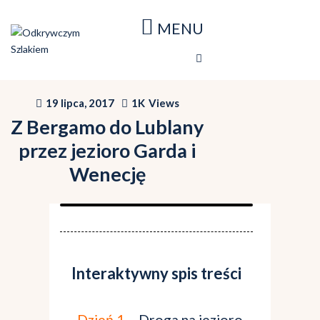
Strona główna
Blog
Nasze podróże
19 lipca, 2017
1K
Views
Mapa podróży
Z Bergamo do Lublany
O stronie
przez jezioro Garda i
Wenecję
Interaktywny spis treści
Dzień 1
– Droga na jezioro