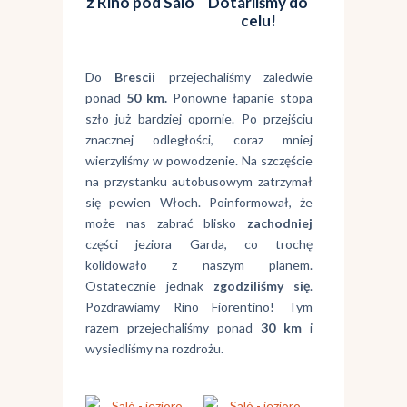
z Rino pod Salò
Dotarliśmy do
celu!
Do
Brescii
przejechaliśmy zaledwie
ponad
50 km.
Ponowne łapanie stopa
szło już bardziej opornie. Po przejściu
znacznej odległości, coraz mniej
wierzyliśmy w powodzenie. Na szczęście
na przystanku autobusowym zatrzymał
się pewien Włoch. Poinformował, że
może nas zabrać blisko
zachodniej
części jeziora Garda, co trochę
kolidowało z naszym planem.
Ostatecznie jednak
zgodziliśmy się
.
Pozdrawiamy Rino Fiorentino! Tym
razem przejechaliśmy ponad
30 km
i
wysiedliśmy na rozdrożu.