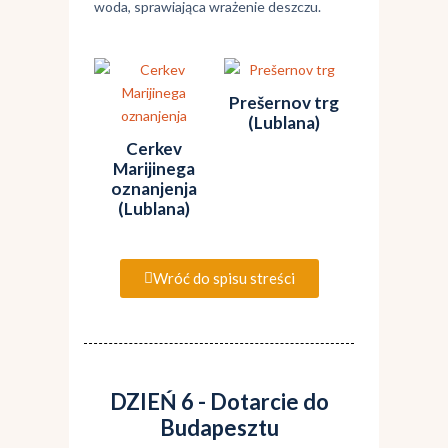
woda, sprawiająca wrażenie deszczu.
Prešernov trg
(Lublana)
Cerkev
Marijinega
oznanjenja
(Lublana)
Wróć do spisu streści
DZIEŃ 6 - Dotarcie do
Budapesztu