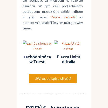
się rozglądać za miejscem na rozbicie
namiotu. W tym celu podjechaliśmy
autobusem, przeszliśmy całkiem długo
w głąb parku
Parco Farneto
aż
ostatecznie znaleźliśmy w miarę równy
teren.
zachód słońca
Piazza Unità
w Triest
d’Italia
Wróć do spisu streści