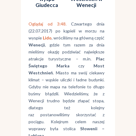
Giudecca
Wenecji
Oglądaj od 3:48.
Czwartego dnia
(22.07.2017) po kąpieli w morzu na
wyspie
Lido
, wróciliśmy na główną część
Wenecji
, gdzie tym razem za dnia
mieliśmy okazję podziwiać największe
atrakcje turystyczne – m.in.
Plac
Świętego Marka
czy
Most
Westchnień
. Miasto ma swój ciekawy
klimat – wąskie uliczki i ładne budynki.
Gdyby nie mapa na telefonie to długo
byśmy błądzili. Wiedzieliśmy, że z
Wenecji trudno będzie złapać stopa,
dlatego też kolejny
raz postanowiliśmy skorzystać z
pociągu. Kolejnym celem naszej
wyprawy była stolica
Słowenii –
Lublana
.