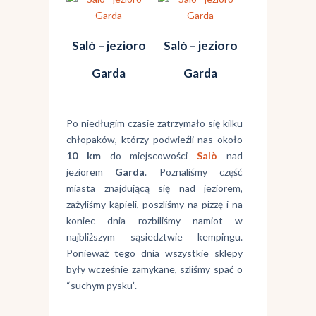
Salò – jezioro
Salò – jezioro
Garda
Garda
Po niedługim czasie zatrzymało się kilku
chłopaków, którzy podwieźli nas około
10 km
do miejscowości
Salò
nad
jeziorem
Garda
. Poznaliśmy część
miasta znajdującą się nad jeziorem,
zażyliśmy kąpieli, poszliśmy na pizzę i na
koniec dnia rozbiliśmy namiot w
najbliższym sąsiedztwie kempingu.
Ponieważ tego dnia wszystkie sklepy
były wcześnie zamykane, szliśmy spać o
“suchym pysku”.