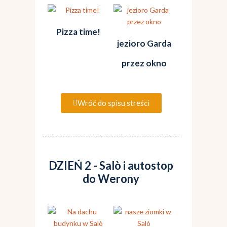
Pizza time!
jezioro Garda
przez okno
Wróć do spisu streści
DZIEŃ 2 - Salò i autostop
do Werony