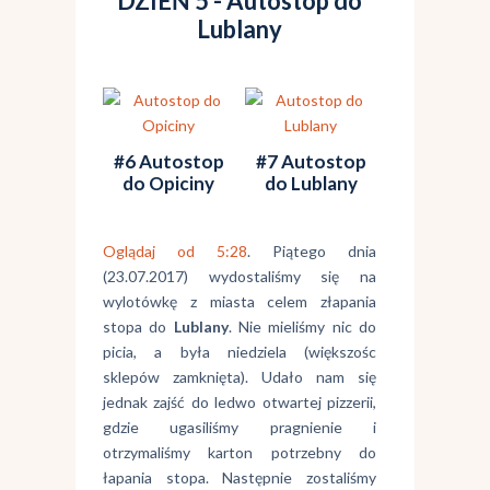
DZIEŃ 5 - Autostop do
Lublany
#6 Autostop
#7 Autostop
do Opiciny
do Lublany
Oglądaj od 5:28
. Piątego dnia
(23.07.2017) wydostaliśmy się na
wylotówkę z miasta celem złapania
stopa do
Lublany
. Nie mieliśmy nic do
picia, a była niedziela (większośc
sklepów zamknięta). Udało nam się
jednak zajść do ledwo otwartej pizzerii,
gdzie ugasiliśmy pragnienie i
otrzymaliśmy karton potrzebny do
łapania stopa. Następnie zostaliśmy