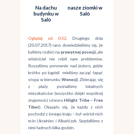
Na dachu
nasze ziomki w
budynku w
Salò
Salò
Oglądaj od 0:52.
Drugiego dnia
(20.07.2017) rano dowiedzieliśmy się, że
byliśmy rozbici na
prywatnej posesji,
ale
właściciel nie robił nam problemów.
Ruszyliśmy ponownie nad jezioro, gdzie
krótko po kąpieli mieliśmy zacząć łapać
stopa w kierunku
Wenecji
. Zbierając się
z plaży poznaliśmy lokalnych
mieszkańców (wszystko dzięki wspólnej
znajomości utworu
Hilight Tribe – Free
Tibet
). Okazało się, że każdy z nich
pochodzi z innego kraju – był wśród nich
m.in Ukrainiec i Albańćzyk. Spędziliśmy z
nimi ładnych kilka godzin.