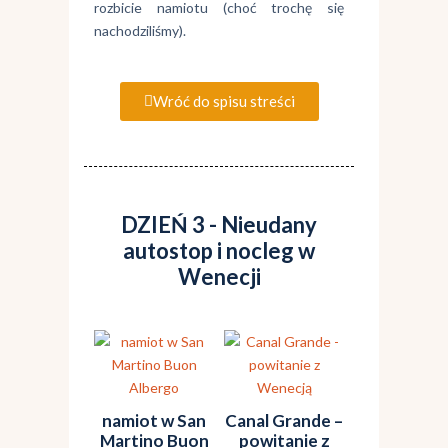
rozbicie namiotu (choć trochę się
nachodziliśmy).
Wróć do spisu streści
DZIEŃ 3 - Nieudany
autostop i nocleg w
Wenecji
namiot w San
Canal Grande –
Martino Buon
powitanie z