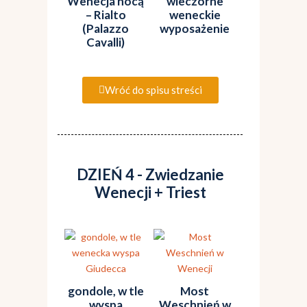
Wenecja nocą
wieczorne
– Rialto
weneckie
(Palazzo
wyposażenie
Cavalli)
Wróć do spisu streści
DZIEŃ 4 - Zwiedzanie
Wenecji + Triest
gondole, w tle
Most
wyspa
Weschnień w