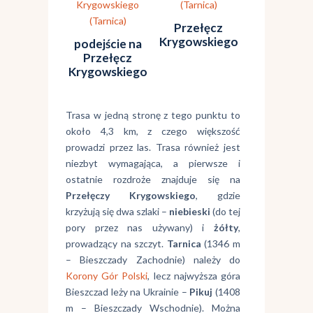
Przełęcz
Krygowskiego
podejście na
Przełęcz
Krygowskiego
Trasa w jedną stronę z tego punktu to
około 4,3 km, z czego większość
prowadzi przez las. Trasa również jest
niezbyt wymagająca, a pierwsze i
ostatnie rozdroże znajduje się na
Przełęczy Krygowskiego
, gdzie
krzyżują się dwa szlaki –
niebieski
(do tej
pory przez nas używany) i
żółty
,
prowadzący na szczyt.
Tarnica
(1346 m
– Bieszczady Zachodnie) należy do
Korony Gór Polski
, lecz najwyższa góra
Bieszczad leży na Ukrainie –
Pikuj
(1408
m – Bieszczady Wschodnie). Można