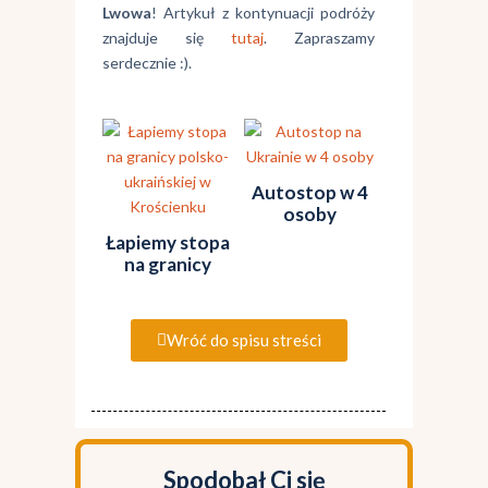
Lwowa
! Artykuł z kontynuacji podróży
znajduje się
tutaj
. Zapraszamy
serdecznie :).
Autostop w 4
osoby
Łapiemy stopa
na granicy
Wróć do spisu streści
Spodobał Ci się