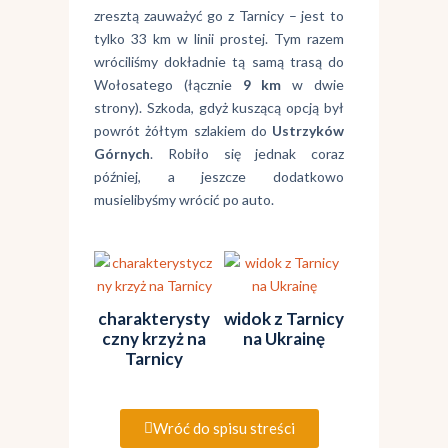
zresztą zauważyć go z Tarnicy – jest to
tylko 33 km w linii prostej. Tym razem
wróciliśmy dokładnie tą samą trasą do
Wołosatego (łącznie
9 km
w dwie
strony). Szkoda, gdyż kuszącą opcją był
powrót żółtym szlakiem do
Ustrzyków
Górnych
. Robiło się jednak coraz
później, a jeszcze dodatkowo
musielibyśmy wrócić po auto.
charakterysty
widok z Tarnicy
czny krzyż na
na Ukrainę
Tarnicy
Wróć do spisu streści