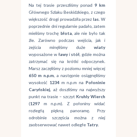
Na tej trasie przeszliśmy ponad
9 km
Głównego Szlaku Beskidzkiego, z czego
większość drogi prowadziła przez
las
. W
poprzednie dni regularnie padało, zatem
mieliśmy trochę
błota
, ale nie było tak
źle. Zarówno podczas wejścia, jak i
zejścia minęliśmy duże
wiaty
wyposażone w
ławy
i
stół
, gdzie można
zatrzymać się na krótki odpoczynek.
Marsz zaczęliśmy z poziomu mniej więcej
650 m n.p.m
, a następnie osiągnęliśmy
wysokość
1234
m n.p.m na
Połoninie
Caryńskiej
, aż doszliśmy na najwyższy
punkt na trasie – szczyt
Kruhly Wierch
(
1297
m n.p.m). Z połoniny widać
rozległą piękną panoramę. Przy
odrobinie szczęścia można z niej
zaobserwować nawet odległe
Tatry
.