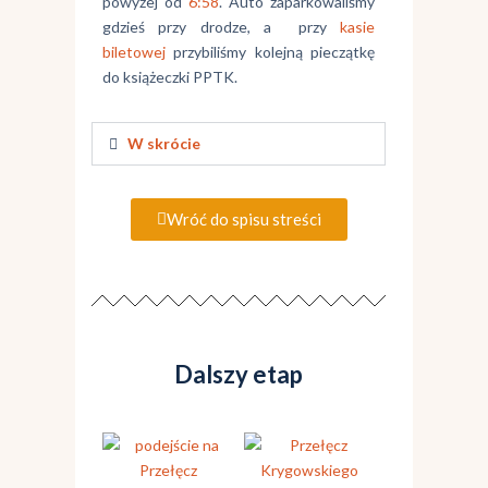
powyżej od
6:58
. Auto zaparkowaliśmy
gdzieś przy drodze, a przy
kasie
biletowej
przybiliśmy kolejną pieczątkę
do książeczki PPTK.
W skrócie
Wróć do spisu streści
Dalszy etap