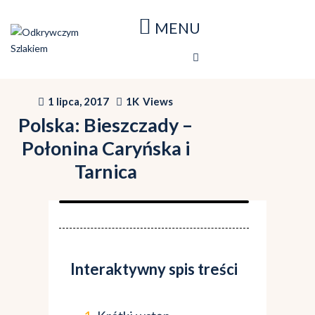
Strona główna
Blog
Nasze podróże
1 lipca, 2017
1K
Views
Mapa podróży
Polska: Bieszczady –
O stronie
Połonina Caryńska i
Tarnica
Interaktywny spis treści