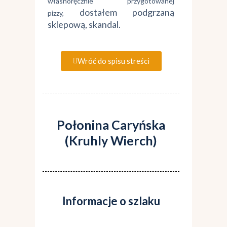
własnoręcznie przygotowanej
dostałem podgrzaną
pizzy,
sklepową
, skandal.
Wróć do spisu streści
Połonina Caryńska
(Kruhly Wierch)
Informacje o szlaku