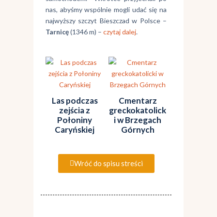
nas, abyśmy wspólnie mogli udać się na
najwyższy szczyt Bieszczad w Polsce –
Tarnicę
(1346 m) –
czytaj dalej
.
Las podczas
Cmentarz
zejścia z
greckokatolick
Połoniny
i w Brzegach
Caryńskiej
Górnych
Wróć do spisu streści