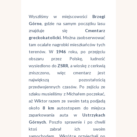
Wyszliśmy w miejscowości
Brzegi
Górne
, gdzie na samym początku lasu
znajduje się
Cmentarz
greckokatolicki
. Można zaobserwować
tam ocalałe nagrobki mieszkańców tych
terenów. W
1946
roku, po przejęciu
obszaru przez Polskę, ludność
wysiedlono do
ZSRR
, a wioskę z cerkwią
zniszczono, więc cmentarz jest
największą pozostałością
przedwojennych czasów. Po zejściu ze
szlaku musieliśmy z Michałem poczekać,
aż Wiktor razem ze swoim tatą podjadą
około
8 km
autostopem do miejsca
zaparkowania auta w
Ustrzykach
Górnych
. Poszło sprawnie i po chwili
ktoś zabrał ich swoim
samochodem. Wkrótce przyjechali po