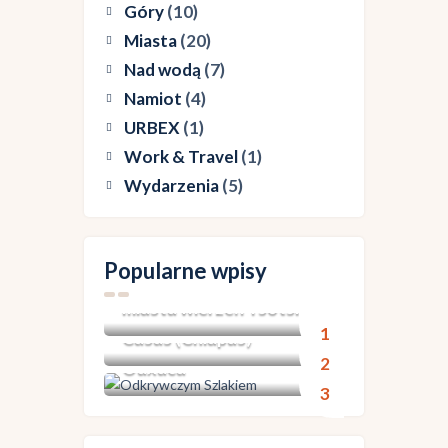
Góry
(10)
Miasta
(20)
Nad wodą
(7)
Namiot
(4)
URBEX
(1)
Work & Travel
(1)
Wydarzenia
(5)
Meksyk: San Juan
Popularne wpisy
Chamula i Zinancantán –
Meksyk: Dia de Muertos
Meksyk: Puerto
miasta wierzeń Tsotsil
+ San Cristobal de las
Escondido & Zipolite &
Casas (Chiapas)
Mazunte – wybrzeże
Oaxaca