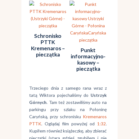
Schronisko
PTTK
Kremenaros –
Punkt
pieczątka
informacyjno-
kasowy –
pieczątka
Trzeciego dnia z samego rana wraz z
tatą Wiktora pojechaliśmy do
Ustrzyk
Górnych
. Tam też zostawiliśmy auto na
parkingu przy szlaku na Połoninę
Caryńską, przy schronisku
Kremenaros
PTTK
. Oglądaj film powyżej od
1:32
.
Kupiłem również książeczkę, aby zbierać
pieczątki (starą gdzieś zgubiłem i nie