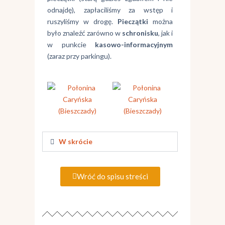
odnajdę), zapłaciliśmy za wstęp i
ruszyliśmy w drogę.
Pieczątki
można
było znaleźć zarówno w
schronisku
, jak i
w punkcie
kasowo-informacyjnym
(zaraz przy parkingu).
W skrócie
Wróć do spisu streści