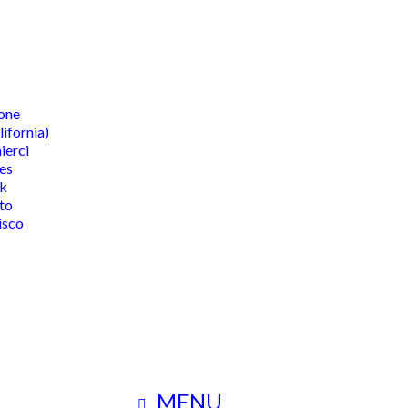
one
lifornia)
ierci
es
k
to
isco