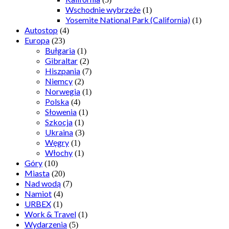
Wschodnie wybrzeże
(1)
Yosemite National Park (California)
(1)
Autostop
(4)
Europa
(23)
Bułgaria
(1)
Gibraltar
(2)
Hiszpania
(7)
Niemcy
(2)
Norwegia
(1)
Polska
(4)
Słowenia
(1)
Szkocja
(1)
Ukraina
(3)
Węgry
(1)
Włochy
(1)
Góry
(10)
Miasta
(20)
Nad wodą
(7)
Namiot
(4)
URBEX
(1)
Work & Travel
(1)
Wydarzenia
(5)