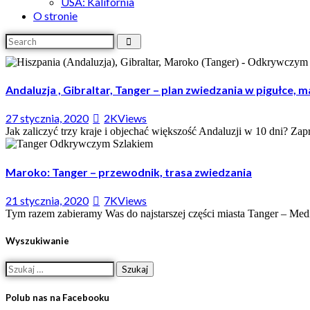
USA: Kalifornia
O stronie
Andaluzja , Gibraltar, Tanger – plan zwiedzania w pigułce, 
27 stycznia, 2020
2K
Views
Jak zaliczyć trzy kraje i objechać większość Andaluzji w 10 dni? Zap
Maroko: Tanger – przewodnik, trasa zwiedzania
21 stycznia, 2020
7K
Views
Tym razem zabieramy Was do najstarszej części miasta Tanger – Medi
Wyszukiwanie
Polub nas na Facebooku