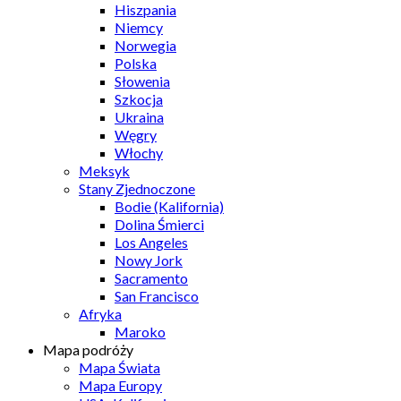
Hiszpania
Niemcy
Norwegia
Polska
Słowenia
Szkocja
Ukraina
Węgry
Włochy
Meksyk
Stany Zjednoczone
Bodie (Kalifornia)
Dolina Śmierci
Los Angeles
Nowy Jork
Sacramento
San Francisco
Afryka
Maroko
Mapa podróży
Mapa Świata
Mapa Europy