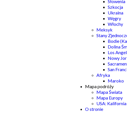
Słowenia
Szkocja
Ukraina
Węgry
Włochy
Meksyk
Stany Zjednocz
Bodie (Ka
Dolina Śm
Los Angel
Nowy Jor
Sacramen
San Franc
Afryka
Maroko
Mapa podróży
Mapa Świata
Mapa Europy
USA: Kalifornia
O stronie