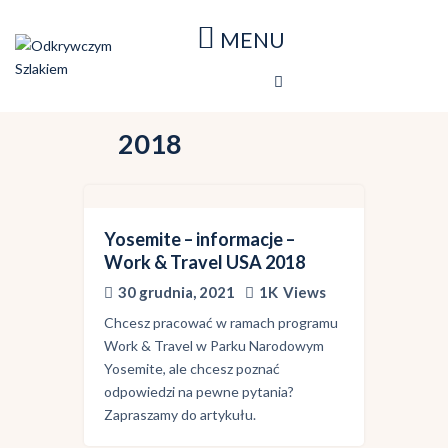
Strona główna
Blog
Nasze podróże
2018
Mapa podróży
O stronie
Yosemite – informacje –
Work & Travel USA 2018
30 grudnia, 2021
1K
Views
Chcesz pracować w ramach programu
Work & Travel w Parku Narodowym
Yosemite, ale chcesz poznać
odpowiedzi na pewne pytania?
Zapraszamy do artykułu.