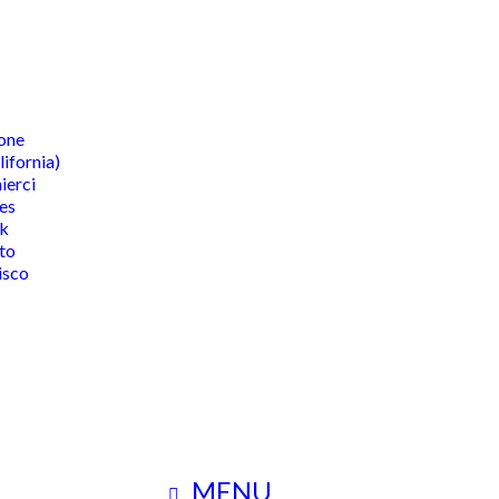
one
lifornia)
ierci
es
k
to
isco