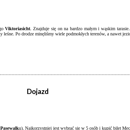
ego
Viktoriasicht
. Znajduje się on na bardzo małym i wąskim tarasie
eny leśne. Po drodze minęliśmy wiele podmokłych terenów, a nawet jez
Dojazd
w
Pasewalk
u). Najkorzystniej jest wybrać się w 5 osób i kupić bilet 