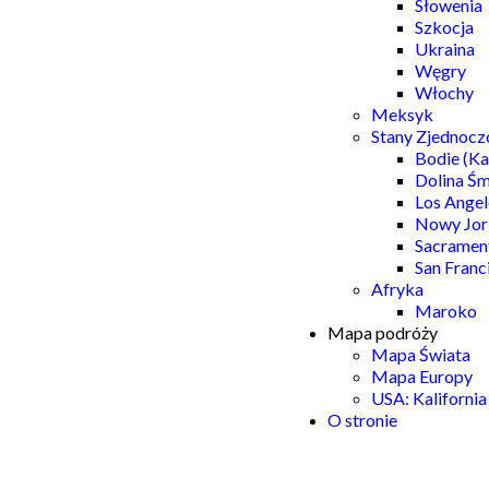
Słowenia
Szkocja
Ukraina
Węgry
Włochy
Meksyk
Stany Zjednocz
Bodie (Ka
Dolina Śm
Los Angel
Nowy Jor
Sacramen
San Franc
Afryka
Maroko
Mapa podróży
Mapa Świata
Mapa Europy
USA: Kalifornia
O stronie