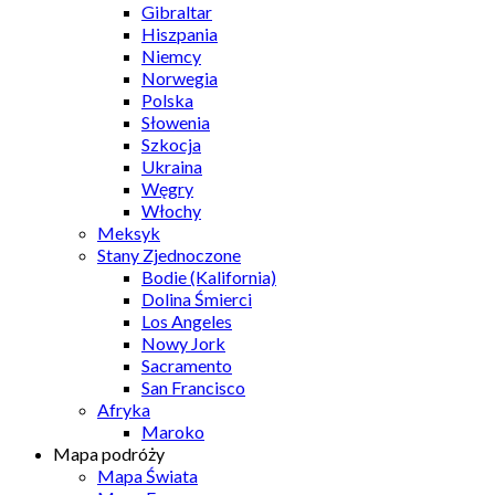
Gibraltar
Hiszpania
Niemcy
Norwegia
Polska
Słowenia
Szkocja
Ukraina
Węgry
Włochy
Meksyk
Stany Zjednoczone
Bodie (Kalifornia)
Dolina Śmierci
Los Angeles
Nowy Jork
Sacramento
San Francisco
Afryka
Maroko
Mapa podróży
Mapa Świata