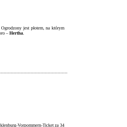
. Ogrodzony jest płotem, na którym
ioro –
Hertha
.
Mecklenburg-Vorpommern-Ticket za 34