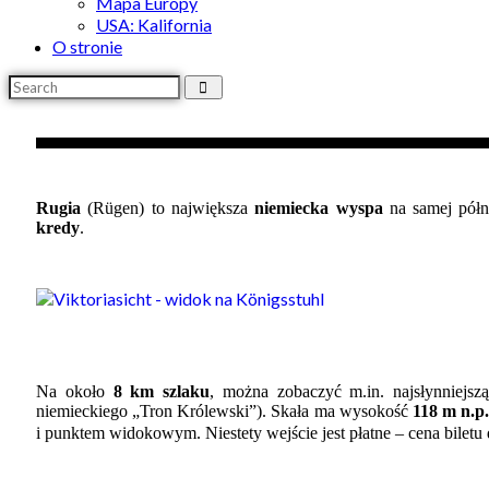
Mapa Europy
USA: Kalifornia
O stronie
Rugia
(Rügen) to największa
niemiecka
wyspa
na samej półn
kredy
.
Na około
8 km szlaku
, można zobaczyć m.in. najsłynniej
niemieckiego „Tron Królewski”). Skała ma wysokość
118 m n.p
i punktem widokowym. Niestety wejście jest płatne – cena biletu 