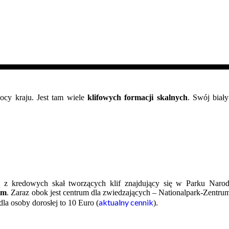
ocy kraju. Jest tam wiele
klifowych formacji skalnych
. Swój biał
szą z kredowych skał tworzących klif znajdujący się w Parku N
.m
. Zaraz obok jest centrum dla zwiedzających – Nationalpark-Zentr
aktualny cennik
dla osoby dorosłej to 10 Euro (
).