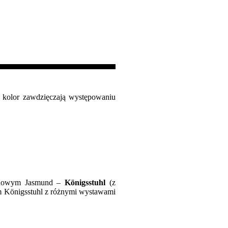
y kolor zawdzięczają występowaniu
arodowym Jasmund –
Königsstuhl
(z
um Königsstuhl z różnymi wystawami