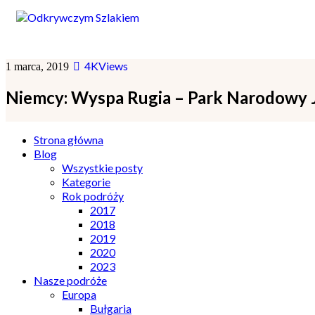
4K
Views
1 marca, 2019
Niemcy: Wyspa Rugia – Park Narodowy J
Strona główna
Blog
Wszystkie posty
Kategorie
Rok podróży
2017
2018
2019
2020
2023
Nasze podróże
Europa
Bułgaria