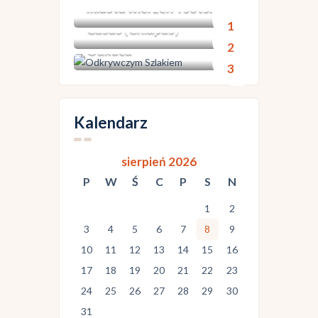
Meksyk: Puerto
miasta wierzeń Tsotsil
+ San Cristobal de las
Escondido & Zipolite &
Casas (Chiapas)
Mazunte – wybrzeże
Oaxaca
Kalendarz
sierpień 2026
P
W
Ś
C
P
S
N
1
2
3
4
5
6
7
8
9
10
11
12
13
14
15
16
17
18
19
20
21
22
23
24
25
26
27
28
29
30
31