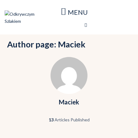
Strona główna
Blog
Nasze podróże
Author page: Maciek
Mapa podróży
O stronie
Maciek
13
Articles Published