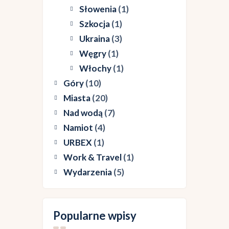
Słowenia
(1)
Szkocja
(1)
Ukraina
(3)
Węgry
(1)
Włochy
(1)
Góry
(10)
Miasta
(20)
Nad wodą
(7)
Namiot
(4)
URBEX
(1)
Work & Travel
(1)
Wydarzenia
(5)
Meksyk: San Juan
Popularne wpisy
Chamula i Zinancantán –
Meksyk: Dia de Muertos